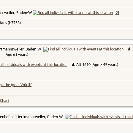
nnsweiler, Baden-W
[
2
]
Hans (I-7763)
ertmannsweiler, Baden-W
d.
(Age 61 years)
d.
Aft 1610 (Age > 49 years)
Agathe (geb. Würth)
 Chart
genhof bei Hertmannsweiler, Baden-W