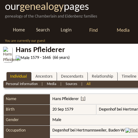
our
genealogy
pages
genealogy of the Chamberlain and Eidenbenz families
Home
Search
Login
Find
Media
You are currently our guest
Hans Pfleiderer
1579 - 1646 (66 years)
Individual
Ancestors
Descendants
Relationship
Timeline
Personal Information
|
Media
|
Sources
|
All
Name
Hans
Pfleiderer
[
1
]
Birth
20 Sep 1579
Degenhof bei Hertma
Gender
Male
Occupation
Degenhof bei Hertmannsweiler, Baden-W