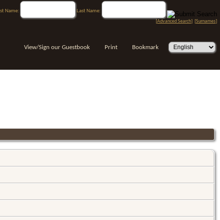
rst Name:
Last Name:
[
Advanced Search
] [
Surnames
]
View/Sign our Guestbook
Print
Bookmark