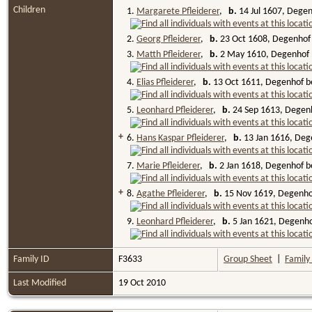
Children
1.
Margarete Pfleiderer
,
b.
14 Jul 1607, Dege
2.
Georg Pfleiderer
,
b.
23 Oct 1608, Degenhof
3.
Matth Pfleiderer
,
b.
2 May 1610, Degenhof 
4.
Elias Pfleiderer
,
b.
13 Oct 1611, Degenhof b
5.
Leonhard Pfleiderer
,
b.
24 Sep 1613, Degen
+
6.
Hans Kaspar Pfleiderer
,
b.
13 Jan 1616, Deg
7.
Marie Pfleiderer
,
b.
2 Jan 1618, Degenhof 
+
8.
Agathe Pfleiderer
,
b.
15 Nov 1619, Degenho
9.
Leonhard Pfleiderer
,
b.
5 Jan 1621, Degenh
Family ID
F3633
Group Sheet
|
Family
Last Modified
19 Oct 2010