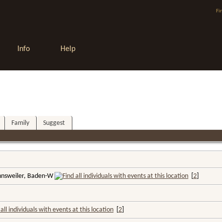
Fi
Info
Help
Family
Suggest
nnsweiler, Baden-W
[
2
]
[
2
]