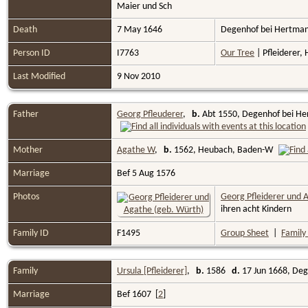
Maier und Sch
Death
7 May 1646
Degenhof bei Hertma
Person ID
I7763
Our Tree
| Pfleiderer, 
Last Modified
9 Nov 2010
Father
Georg Pfleuderer
,
b.
Abt 1550, Degenhof bei H
Mother
Agathe W
,
b.
1562, Heubach, Baden-W
Marriage
Bef 5 Aug 1576
Photos
Georg Pfleiderer und 
ihren acht Kindern
Family ID
F1495
Group Sheet
|
Family
Family
Ursula [Pfleiderer]
,
b.
1586
d.
17 Jun 1668, De
Marriage
Bef 1607 [
2
]