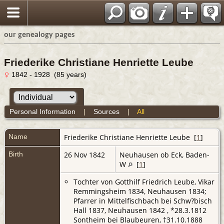
our genealogy pages
Friederike Christiane Henriette Leube
1842 - 1928 (85 years)
Personal Information
|
Sources
|
All
Name
Friederike Christiane Henriette
Leube
[
1
]
Birth
26 Nov 1842
Neuhausen ob Eck, Baden-
W
[
1
]
Tochter von Gotthilf Friedrich Leube, Vikar
Remmingsheim 1834, Neuhausen 1834;
Pfarrer in Mittelfischbach bei Schw?bisch
Hall 1837, Neuhausen 1842 , *28.3.1812
Sontheim bei Blaubeuren, †31.10.1888