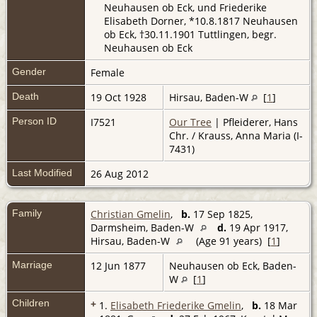
Neuhausen ob Eck, und Friederike
Elisabeth Dorner, *10.8.1817 Neuhausen
ob Eck, †30.11.1901 Tuttlingen, begr.
Neuhausen ob Eck
Gender
Female
Death
19 Oct 1928
Hirsau, Baden-W
[
1
]
Person ID
I7521
Our Tree
| Pfleiderer, Hans
Chr. / Krauss, Anna Maria (I-
7431)
Last Modified
26 Aug 2012
Family
Christian Gmelin
,
b.
17 Sep 1825,
Darmsheim, Baden-W
d.
19 Apr 1917,
Hirsau, Baden-W
(Age 91 years) [
1
]
Marriage
12 Jun 1877
Neuhausen ob Eck, Baden-
W
[
1
]
Children
+
1.
Elisabeth Friederike Gmelin
,
b.
18 Mar