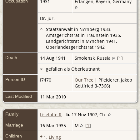
Occupation
1931
Erlangen, Bayern, Germany
Dr. jur.
Staatsanwalt in N?rnberg 1933,
Amtsgerichtsrat in Traunstein 1935,
Landgerichtsrat in M?nchen 1941,
Oberlandesgerichtsrat 1942
Death
14 Aug 1941
Smolensk, Russia
[
1
]
gefallen als Oberleutnant
Person ID
I7470
Our Tree
| Pfleiderer, Jakob
Gottfried (I-7366)
Last Modified
11 Mar 2010
Family
Liselotte R
,
b.
17 Nov 1907, Ch
Marriage
16 Mar 1935
M
[
1
]
Children
+
1.
Living