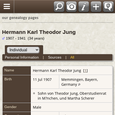
our genealogy pages
Hermann Karl Theodor Jung
1907 - 1941 (34 years)
Personal Information
|
Sources
|
All
Name
Hermann Karl Theodor
Jung
[
1
]
Birth
11 Jul 1907
Memmingen, Bayern,
Germany
Sohn von Theodor Jung, Oberstudienrat
in M?nchen, und Martha Scherer
Gender
Male