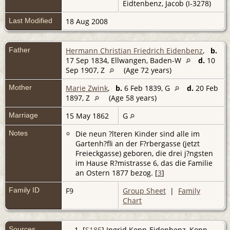
Eidtenbenz, Jacob (I-3278)
Last Modified
18 Aug 2008
Father
Hermann Christian Friedrich Eidenbenz
,
b.
17 Sep 1834, Ellwangen, Baden-W
d.
10
Sep 1907, Z
(Age 72 years)
Mother
Marie Zwink
,
b.
6 Feb 1839, G
d.
20 Feb
1897, Z
(Age 58 years)
Marriage
15 May 1862
G
Notes
Die neun ?lteren Kinder sind alle im
Gartenh?fli an der F?rbergasse (jetzt
Freieckgasse) geboren, die drei j?ngsten
im Hause R?mistrasse 6, das die Familie
an Ostern 1877 bezog. [
3
]
Family ID
F9
Group Sheet
|
Family
Chart
Sources
[
S185
] Ingrid Kopp-Eidenbenz, Kopp -