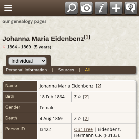
our genealogy pages
[
1
]
Johanna Maria Eidenbenz
1864 - 1869 (5 years)
Personal Information
|
Sources
|
All
Name
Johanna Maria
Eidenbenz
[
2
]
Birth
18 Feb 1864
Z
[
2
]
Gender
Female
Death
4 Aug 1869
Z
[
2
]
Person ID
I3422
Our Tree
| Eidenbenz,
Hermann C.F. (I-3133),