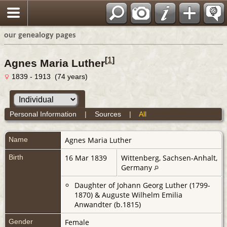
our genealogy pages
[
1
]
Agnes Maria Luther
1839 - 1913 (74 years)
Personal Information
|
Sources
|
All
Name
Agnes Maria
Luther
Birth
16 Mar 1839
Wittenberg, Sachsen-Anhalt,
Germany
Daughter of Johann Georg Luther (1799-
1870) & Auguste Wilhelm Emilia
Anwandter (b.1815)
Gender
Female