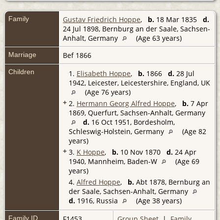
Family
Gustav Friedrich Hoppe
,
b.
18 Mar 1835
d.
24 Jul 1898, Bernburg an der Saale, Sachsen-
Anhalt, Germany
(Age 63 years)
Marriage
Bef 1866
Children
1.
Elisabeth Hoppe
,
b.
1866
d.
28 Jul
1942, Leicester, Leicestershire, England, UK
(Age 76 years)
+
2.
Hermann Georg Alfred Hoppe
,
b.
7 Apr
1869, Querfurt, Sachsen-Anhalt, Germany
d.
16 Oct 1951, Bordesholm,
Schleswig-Holstein, Germany
(Age 82
years)
+
3.
K Hoppe
,
b.
10 Nov 1870
d.
24 Apr
1940, Mannheim, Baden-W
(Age 69
years)
4.
Alfred Hoppe
,
b.
Abt 1878, Bernburg an
der Saale, Sachsen-Anhalt, Germany
d.
1916, Russia
(Age 38 years)
Family ID
F1453
Group Sheet
|
Family