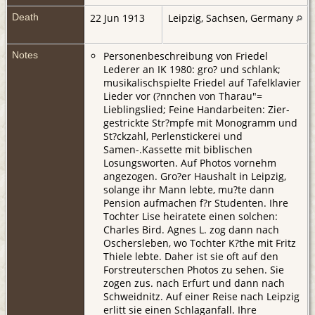
Death
22 Jun 1913
Leipzig, Sachsen, Germany
Notes
Personenbeschreibung von Friedel
Lederer an IK 1980: gro? und schlank;
musikalischspielte Friedel auf Tafelklavier
Lieder vor (?nnchen von Tharau"=
Lieblingslied; Feine Handarbeiten: Zier-
gestrickte Str?mpfe mit Monogramm und
St?ckzahl, Perlenstickerei und
Samen-.Kassette mit biblischen
Losungsworten. Auf Photos vornehm
angezogen. Gro?er Haushalt in Leipzig,
solange ihr Mann lebte, mu?te dann
Pension aufmachen f?r Studenten. Ihre
Tochter Lise heiratete einen solchen:
Charles Bird. Agnes L. zog dann nach
Oschersleben, wo Tochter K?the mit Fritz
Thiele lebte. Daher ist sie oft auf den
Forstreuterschen Photos zu sehen. Sie
zogen zus. nach Erfurt und dann nach
Schweidnitz. Auf einer Reise nach Leipzig
erlitt sie einen Schlaganfall. Ihre