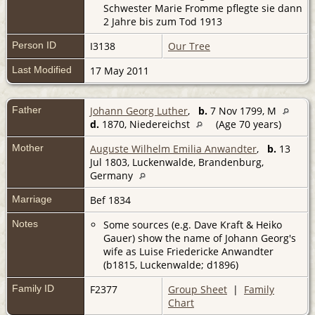
Schwester Marie Fromme pflegte sie dann
2 Jahre bis zum Tod 1913
Person ID
I3138
Our Tree
Last Modified
17 May 2011
Father
Johann Georg Luther
,
b.
7 Nov 1799, M
d.
1870, Niedereichst
(Age 70 years)
Mother
Auguste Wilhelm Emilia Anwandter
,
b.
13
Jul 1803, Luckenwalde, Brandenburg,
Germany
Marriage
Bef 1834
Notes
Some sources (e.g. Dave Kraft & Heiko
Gauer) show the name of Johann Georg's
wife as Luise Friedericke Anwandter
(b1815, Luckenwalde; d1896)
Family ID
F2377
Group Sheet
|
Family
Chart