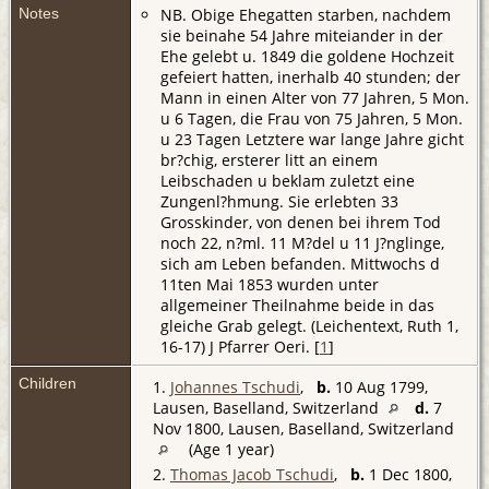
Notes
NB. Obige Ehegatten starben, nachdem
sie beinahe 54 Jahre miteiander in der
Ehe gelebt u. 1849 die goldene Hochzeit
gefeiert hatten, inerhalb 40 stunden; der
Mann in einen Alter von 77 Jahren, 5 Mon.
u 6 Tagen, die Frau von 75 Jahren, 5 Mon.
u 23 Tagen Letztere war lange Jahre gicht
br?chig, ersterer litt an einem
Leibschaden u beklam zuletzt eine
Zungenl?hmung. Sie erlebten 33
Grosskinder, von denen bei ihrem Tod
noch 22, n?ml. 11 M?del u 11 J?nglinge,
sich am Leben befanden. Mittwochs d
11ten Mai 1853 wurden unter
allgemeiner Theilnahme beide in das
gleiche Grab gelegt. (Leichentext, Ruth 1,
16-17) J Pfarrer Oeri. [
1
]
Children
1.
Johannes Tschudi
,
b.
10 Aug 1799,
Lausen, Baselland, Switzerland
d.
7
Nov 1800, Lausen, Baselland, Switzerland
(Age 1 year)
2.
Thomas Jacob Tschudi
,
b.
1 Dec 1800,