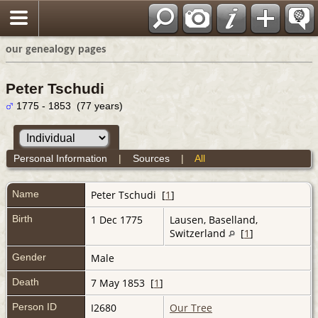
our genealogy pages
Peter Tschudi
1775 - 1853 (77 years)
Personal Information
|
Sources
|
All
Name
Peter
Tschudi
[
1
]
Birth
1 Dec 1775
Lausen, Baselland,
Switzerland
[
1
]
Gender
Male
Death
7 May 1853 [
1
]
Person ID
I2680
Our Tree