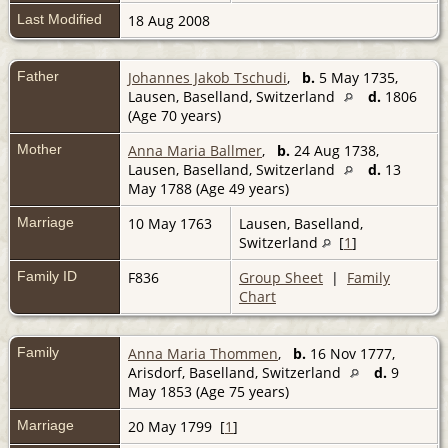
Last Modified
18 Aug 2008
Father
Johannes Jakob Tschudi
,
b.
5 May 1735,
Lausen, Baselland, Switzerland
d.
1806
(Age 70 years)
Mother
Anna Maria Ballmer
,
b.
24 Aug 1738,
Lausen, Baselland, Switzerland
d.
13
May 1788 (Age 49 years)
Marriage
10 May 1763
Lausen, Baselland,
Switzerland
[
1
]
Family ID
F836
Group Sheet
|
Family
Chart
Family
Anna Maria Thommen
,
b.
16 Nov 1777,
Arisdorf, Baselland, Switzerland
d.
9
May 1853 (Age 75 years)
Marriage
20 May 1799 [
1
]